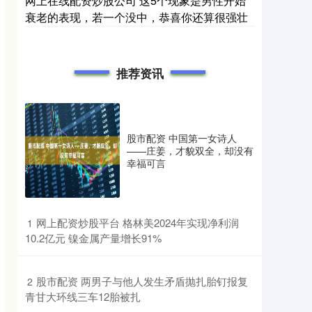
网上在线配资炒股公司 这5个现象是男性开始
衰老的表现，若一个没中，恭喜你还算很强壮
推荐资讯
股市配资 中国第一女诗人
——庄姜，才貌双全，却没有
幸福可言
​网上配资炒股平台 格林美2024年实现净利润
1
10.2亿元 镍金属产量增长91%
​股市配资 两男子与他人发生矛盾抛扎胎钉报复
2
青甘大环线三车12胎被扎