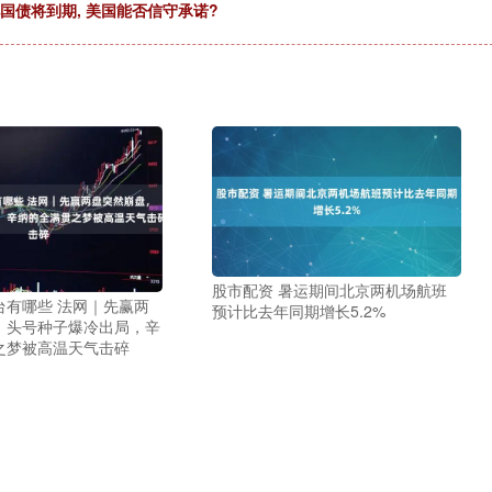
国债将到期, 美国能否信守承诺?
股市配资 暑运期间北京两机场航班
台有哪些 法网｜先赢两
预计比去年同期增长5.2%
，头号种子爆冷出局，辛
之梦被高温天气击碎